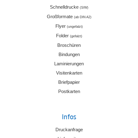
Schnelldrucke
(S/W)
Großformate
(ab DIN A2)
Flyer
(ungefalzt)
Folder
(gefalzt)
Broschüren
Bindungen
Laminierungen
Visitenkarten
Briefpapier
Postkarten
Infos
Druckanfrage