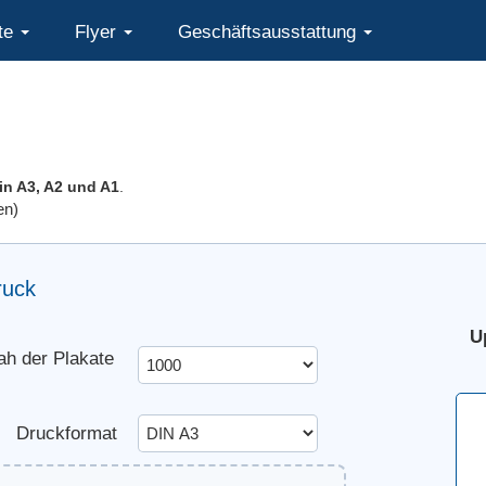
te
Flyer
Geschäftsausstattung
in A3, A2 und A1
.
en)
ruck
U
h der Plakate
Druckformat