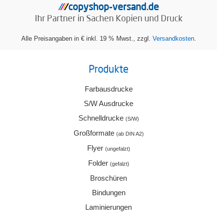
copyshop-versand.de
/
/
/
/
Ihr Partner in Sachen
Kopien und Druck
Alle Preisangaben in € inkl. 19 % Mwst., zzgl.
Versandkosten
.
Produkte
Farbausdrucke
S/W Ausdrucke
Schnelldrucke
(S/W)
Großformate
(ab DIN A2)
Flyer
(ungefalzt)
Folder
(gefalzt)
Broschüren
Bindungen
Laminierungen