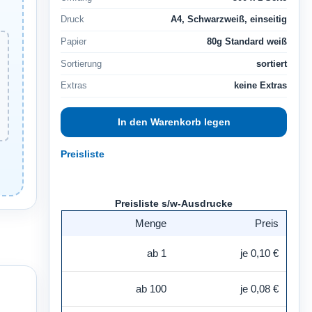
Druck
A4, Schwarzweiß, einseitig
Papier
80g Standard weiß
Sortierung
sortiert
Extras
keine Extras
Preisliste
Preisliste s/w-Ausdrucke
Menge
Preis
ab 1
je 0,10 €
ab 100
je 0,08 €