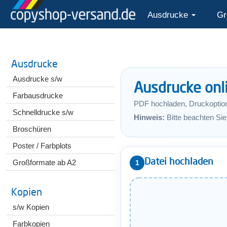
Ausdrucke
Gr
Ausdrucke
Ausdrucke s/w
Ausdrucke onl
Farbausdrucke
PDF hochladen, Druckoptionen
Schnelldrucke s/w
Hinweis:
Bitte beachten Si
Broschüren
Poster / Farbplots
Datei hochladen
Großformate ab A2
1
Kopien
s/w Kopien
Farbkopien