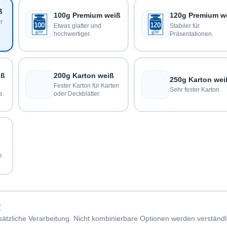
ß
100g Premium weiß
120g Premium w
r
Etwas glatter und
Stabiler für
hochwertiger.
Präsentationen.
iß
200g Karton weiß
250g Karton wei
Fester Karton für Karten
Sehr fester Karton.
e.
oder Deckblätter.
e
g
sätzliche Verarbeitung. Nicht kombinierbare Optionen werden verständl